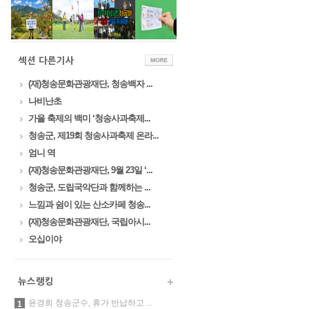
(재)청송문화관광재단, 청송백자 ...
나비난초
가을 축제의 백미 ‘청송사과축제...
청송군, 제19회 청송사과축제 온라...
엄니 역
(재)청송문화관광재단, 9월 23일 ‘...
청송군, 도립국악단과 함께하는 ...
느낌과 쉼이 있는 산소카페 청송...
(재)청송문화관광재단, 국립아시...
오십이야
윤경희 청송군수, 휴가 반납하고 ...
1