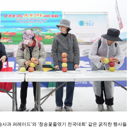
청송사과 퍼레이드’와 ‘청송꽃줄엮기 전국대회’ 같은 굵직한 행사들