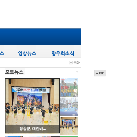
문화
청송군, 대한배...