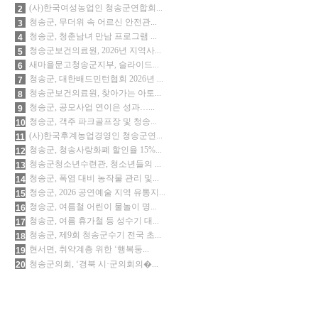
(사)한국여성농업인 청송군연합회...
2
청송군, 무더위 속 어르신 안전관...
3
청송군, 청춘남녀 만남 프로그램 ...
4
청송군보건의료원, 2026년 지역사...
5
새마을문고청송군지부, 슬라이드...
6
청송군, 대한배드민턴협회 2026년 ...
7
청송군보건의료원, 찾아가는 아토...
8
청송군, 공모사업 연이은 성과…...
9
청송군, 객주 파크골프장 및 청송...
10
(사)한국후계농업경영인 청송군연...
11
청송군, 청송사랑화폐 할인율 15%...
12
청송군청소년수련관, 청소년들의 ...
13
청송군, 폭염 대비 농작물 관리 및...
14
청송군, 2026 공연예술 지역 유통지...
15
청송군, 여름철 어린이 물놀이 명...
16
청송군, 여름 휴가철 등 성수기 대...
17
청송군, 제9회 청송군수기 전국 초...
18
현서면, 취약계층 위한 ‘행복둥...
19
청송군의회, ‘경북 시·군의회의�...
20