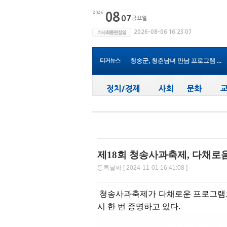
윤경희 청송군수, 휴가 반납하고 ...
(사)한국여성농업인 청송군연합회...
청송군, 무더위 속 어르신 안전관...
청송군, 청춘남녀 만남 프로그램 ...
티커뉴스
청송군보건의료원, 2026년 지역사...
새마을문고청송군지부, 슬라이드...
청송군, 대한배드민턴협회 2026년 ..
청송군보건의료원, 찾아가는 아토...
청송군, 공모사업 연이은 성과…...
청송군, 객주 파크골프장 및 청송...
윤경희 청송군수, 휴가 반납하고 ...
제18회 청송사과축제, 다채로
등록날짜 [ 2024-11-01 16:41:08 ]
청송사과축제가 다채로운 프로그램으
시 한 번 증명하고 있다.