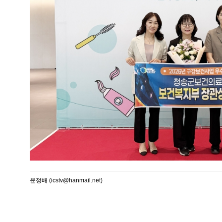
윤정배 (icstv@hanmail.net)