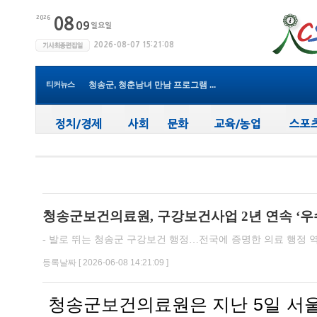
청송군보건의료원, 비뇨의학과 진...
윤경희 청송군수, 휴가 반납하고 ...
(사)한국여성농업인 청송군연합회...
청송군, 무더위 속 어르신 안전관...
티커뉴스
청송군, 청춘남녀 만남 프로그램 ...
청송군보건의료원, 2026년 지역사...
새마을문고청송군지부, 슬라이드...
청송군, 대한배드민턴협회 2026년 ...
청송군보건의료원, 찾아가는 아토...
청송군, 공모사업 연이은 성과…...
청송군보건의료원, 비뇨의학과 진...
청송군보건의료원, 구강보건사업 2년 연속 ‘우
- 발로 뛰는 청송군 구강보건 행정…전국에 증명한 의료 행정 역
등록날짜 [ 2026-06-08 14:21:09 ]
청송군보건의료원은 지난 5일 서울