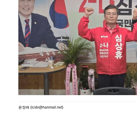
윤정배 (icstv@hanmail.net)