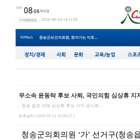
청송군보건의료원, 2026년 지역사...
새마을문고청송군지부, 슬라이드...
청송군, 대한배드민턴협회 2026년 ...
티커뉴스
청송군보건의료원, 찾아가는 아토...
청송군, 공모사업 연이은 성과…...
청송군, 객주 파크골프장 및 청송...
(사)한국후계농업경영인 청송군연...
청송군, 청송사랑화폐 할인율 15%...
청송군청소년수련관, 청소년들의 ...
청송군, 폭염 대비 농작물 관리 및...
청송군보건의료원, 2026년 지역사...
무소속 윤동탁 후보 사퇴, 국민의힘 심상휴 지
- 청송 발전 위해 심상휴 후보 지지 공식화 -
등록날짜 [ 2026-05-11 20:09:17 ]
청송군의회의원 ‘가’ 선거구(청송