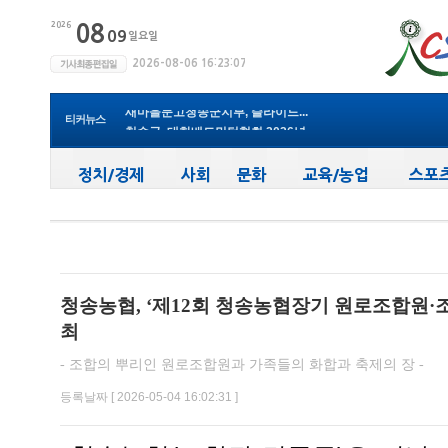
윤경희 청송군수, 휴가 반납하고 ...
(사)한국여성농업인 청송군연합회...
청송군, 무더위 속 어르신 안전관...
청송군, 청춘남녀 만남 프로그램 ...
청송군보건의료원, 2026년 지역사...
새마을문고청송군지부, 슬라이드...
티커뉴스
청송군, 대한배드민턴협회 2026년 ...
청송군보건의료원, 찾아가는 아토...
청송군, 공모사업 연이은 성과…...
청송군, 객주 파크골프장 및 청송...
윤경희 청송군수, 휴가 반납하고 ...
청송농협, ‘제12회 청송농협장기 원로조합원·
최
- 조합의 뿌리인 원로조합원과 가족들의 화합과 축제의 장 -
등록날짜 [ 2026-05-04 16:02:31 ]