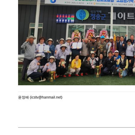
윤정배 (icstv@hanmail.net)