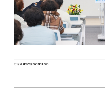
윤정배 (icstv@hanmail.net)