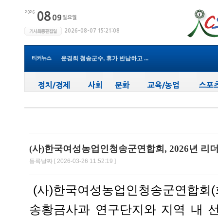
청송군보건의료원, 비뇨의학과 진...
청송군, ‘지방세입 체납관리단’...
청송군 청소년방과후아카데미, 가...
티커뉴스
윤경희 청송군수, 휴가 반납하고 ...
(사)한국여성농업인 청송군연합회...
청송군, 무더위 속 어르신 안전관...
청송군, 청춘남녀 만남 프로그램 ...
청송군보건의료원, 2026년 지역사...
새마을문고청송군지부, 슬라이드...
청송군, 대한배드민턴협회 2026년 ...
청송군보건의료원, 비뇨의학과 진...
(사)한국여성농업인청송군연합회, 2026년 리
등록날짜 [ 2026-03-26 11:52:19 ]
(사)한국여성농업인청송군연합회(회
송황금사과 연구단지와 지역 내 선