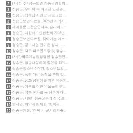
(사)한국여성농업인 청송군연합회...
2
청송군, 무더위 속 어르신 안전관...
3
청송군, 청춘남녀 만남 프로그램 ...
4
청송군보건의료원, 2026년 지역사...
5
새마을문고청송군지부, 슬라이드...
6
청송군, 대한배드민턴협회 2026년 ...
7
청송군보건의료원, 찾아가는 아토...
8
청송군, 공모사업 연이은 성과…...
9
청송군, 객주 파크골프장 및 청송...
10
(사)한국후계농업경영인 청송군연...
11
청송군, 청송사랑화폐 할인율 15%...
12
청송군청소년수련관, 청소년들의 ...
13
청송군, 폭염 대비 농작물 관리 및...
14
청송군, 2026 공연예술 지역 유통지...
15
청송군, 여름철 어린이 물놀이 명...
16
청송군, 여름 휴가철 등 성수기 대...
17
청송군, 제9회 청송군수기 전국 초...
18
현서면, 취약계층 위한 ‘행복둥...
19
청송군의회, ‘경북 시·군의회의�...
20