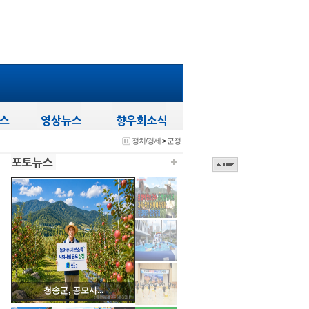
정치/경제
>
군정
청송군, 공모사...