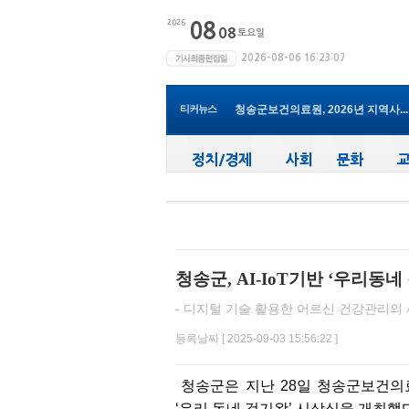
윤경희 청송군수, 휴가 반납하고 ...
(사)한국여성농업인 청송군연합회...
청송군, 무더위 속 어르신 안전관...
청송군, 청춘남녀 만남 프로그램 ...
티커뉴스
청송군보건의료원, 2026년 지역사...
새마을문고청송군지부, 슬라이드...
청송군, 대한배드민턴협회 2026년 ..
청송군보건의료원, 찾아가는 아토...
청송군, 공모사업 연이은 성과…...
청송군, 객주 파크골프장 및 청송...
윤경희 청송군수, 휴가 반납하고 ...
청송군, AI-IoT기반 ‘우리동
- 디지털 기술 활용한 어르신 건강관리의 새
등록날짜 [ 2025-09-03 15:56:22 ]
청송군은 지난 28일 청송군보건의료
‘우리 동네 걷기왕’ 시상식을 개최했